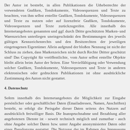
Der Autor ist bestrebt, in allen Publikationen die Urheberrechte der
verwendeten Grafiken, Tondokumente, Videosequenzen und Texte zu
beachten, von ihm selbst erstellte Grafiken, Tondokumente, Videosequenzen
und Texte zu nutzen oder auf lizenzfreie Grafiken, Tondokumente,
Videosequenzen und Texte zurückzugreifen. Alle innerhalb des
Internetangebotes genannten und ggf. durch Dritte geschützten Marken- und
Warenzeichen unterliegen uneingeschränkt den Bestimmungen des jeweils
gültigen Kennzeichenrechts und den Besitzrechten der jeweiligen
eingetragenen Eigentümer. Allein aufgrund der bloßen Nennung ist nicht der
Schluss zu ziehen, dass Markenzeichen nicht durch Rechte Dritter geschützt
sind! Das Copyright für veröffentlichte, vom Autor selbst erstellte Objekte
bleibt allein beim Autor der Seiten. Eine Vervielfältigung oder Verwendung
solcher Grafiken, Tondokumente, Videosequenzen und Texte in anderen
elektronischen oder gedruckten Publikationen ist ohne ausdrückliche
Zustimmung des Autors nicht gestattet.
4. Datenschutz
Sofern innerhalb des Internetangebotes die Möglichkeit zur Eingabe
persönlicher oder geschäftlicher Daten (Emailadressen, Namen, Anschriften)
besteht, so erfolgt die Preisgabe dieser Daten seitens des Nutzers auf
ausdrücklich freiwilliger Basis. Die Inanspruchnahme und Bezahlung aller
angebotenen Dienste ist - soweit technisch möglich und zumutbar - auch
ohne Angabe solcher Daten bzw. unter Angabe anonymisierter Daten oder
eines Pseudonyms gestattet. Die Nutzung der im Rahmen des Impressums