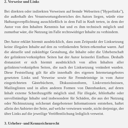
2. Verweise und Links
Bei direkten oder indirekten Verweisen auf fremde Webseiten ("Hyperlinks"),
die außerhalb des Verantwortungsbereiches des Autors liegen, würde eine
Haftungsverpflichtung ausschließlich in dem Fall in Kraft treten, in dem der
Autor von den Inhalten Kenntnis hat und es ihm technisch möglich und
zumutbar wäre, die Nutzung im Falle rechtswidriger Inhalte zu verhindern.
Der Autor erklärt hiermit ausdrücklich, dass zum Zeitpunkt der Linksetzung
keine illegalen Inhalte auf den zu verlinkenden Seiten erkennbar waren. Auf
die aktuelle und zukünftige Gestaltung, die Inhalte oder die Urheberschaft
der gelinkten/verknüpften Seiten hat der Autor keinerlei Einfluss. Deshalb
distanziert er sich hiermit ausdrücklich von allen Inhalten aller
gelinkten/verknüpften Seiten, die nach der Linksetzung verändert wurden.
Diese Feststellung gilt für alle innerhalb des eigenen Internetangebotes
gesetzten Links und Verweise sowie für Fremdeinträge in vom Autor
eingerichteten Gästebüchern, Diskussionsforen, Linkverzeichnissen,
Mailinglisten und in allen anderen Formen von Datenbanken, auf deren
Inhalt externe Schreibzugriffe möglich sind. Für illegale, fehlerhafte oder
unvollständige Inhalte und insbesondere für Schäden, die aus der Nutzung
oder Nichtnutzung solcherart dargebotener Informationen entstehen, haftet
allein der Anbieter der Seite, auf welche verwiesen wurde, nicht derjenige, der
über Links auf die jeweilige Veröffentlichung lediglich verweist.
3. Urheber- und Kennzeichenrecht